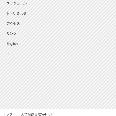
スケジュール
お問い合わせ
アクセス
リンク
English
・
・
・
トップ
›
大学院副専攻“e-PICT"