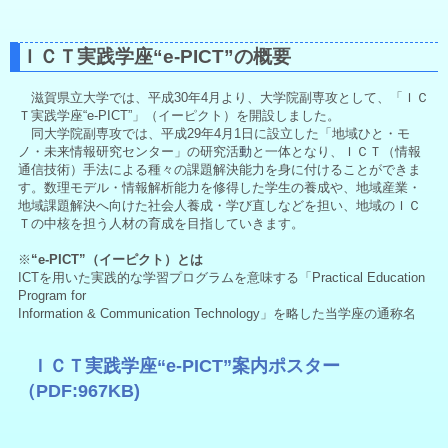
ＩＣＴ実践学座“e-PICT”の概要
滋賀県立大学では、平成30年4月より、大学院副専攻として、「ＩＣ
Ｔ実践学座“e-PICT”」（イーピクト）を開設しました。
同大学院副専攻では、平成29年4月1日に設立した「地域ひと・モ
ノ・未来情報研究センター」の研究活
動
と一体となり、ＩＣＴ（情報
通信技術）手法による種々の課題解決能力を身に付けることができま
す。数理モデル・情報解析能力を修得した学生の養成や、地域産業・
地域課題解決へ向けた社会人養成・学び直しなどを担い、地域のＩＣ
Ｔの中核を担う人材の育成を目指していきます。
※
“e-PICT”（イーピクト）とは
ICTを用いた実践的な学習プログラムを意味する「Practical Education
Program for
Information & Communication Technology」を略した当学座の通称名
ＩＣＴ実践学座“e-PICT”案内ポスター
（PDF:967KB)