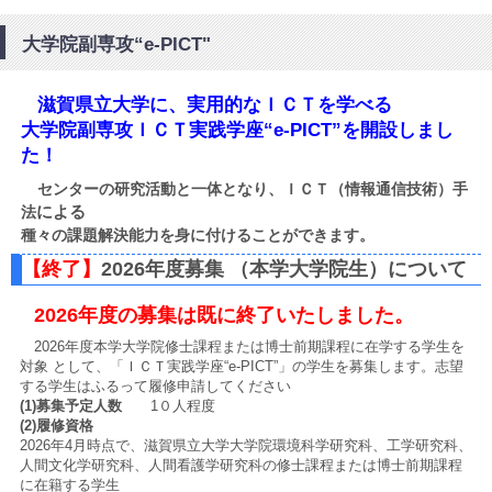
大学院副専攻“e-PICT"
滋賀県立大学に、実用的なＩＣＴを学べる
大学院副専攻
ＩＣＴ実践学座“e-PICT”を開設しまし
た！
センターの研究活動と一体となり、ＩＣＴ（情報通信技術）手
による
法
種々の課題解決能力を身に付けることができます。
【終了】
2026年度募集 （本学大学院生）について
2026年度の募集は既に終了いたしました。
2026年度本学大学院修士課程または博士前期課程に在学する学生を
対象 として、「ＩＣＴ実践学座“e-PICT”」の学生を募集します。志望
する学生はふるって履修申請してください
(1)募集予定人数
1０人程度
(2)履修資格
2026年4月時点で、滋賀県立大学大学院環境科学研究科、工学研究科、
人間文化学研究科、人間看護学研究科の修士課程または博士前期課程
に在籍する学生