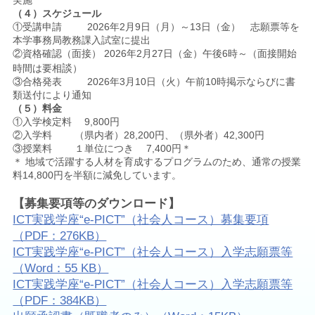
（４）スケジュール
①受講申請 2026年2月9日（月）～13日（金） 志願票等を
本学事務局教務課入試室に提出
②資格確認（面接） 2026年2月27日（金）午後6時～（面接開始
談
時間は要相
）
③合格発表 2026年3月10日（火）午前10時掲示ならびに書
類送付により通知
（５）料金
①入学検定料 9,800円
②入学料 （県内者）28,200円、（県外者）42,300円
③授業料 １単位につき 7,400円＊
＊ 地域で活躍する人材を育成するプログラムのため、通常の授業
料14,800円を半額に減免しています。
【募集要項等のダウンロード】
ICT実践学座“e-PICT”（社会人コース）募集要項
（PDF：276KB）
ICT実践学座“e-PICT”（社会人コース）入学志願票等
（Word：55 KB）
ICT実践学座“e-PICT”（社会人コース）入学志願票等
（PDF：384KB）