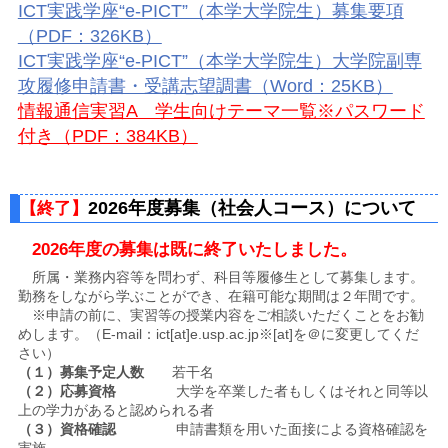
ICT実践学座“e-PICT”（本学大学院生）募集要項
（PDF：326KB）
ICT実践学座“e-PICT”（本学大学院生）大学院副専
攻履修申請書・受講志望調書（Word：25KB）
情報通信実習A 学生向けテーマ一覧※パスワード
付き（PDF：384KB）
2026年度募集（社会人コース）について
【終了】
2026年度の募集は既に終了いたしました。
所属・業務内容等を問わず、科目等履修生として募集します。
勤務をしながら学ぶことができ、在籍可能な期間は２年間です。
※申請の前に、実習等の授業内容をご相談いただくことをお勧
めします。（E-mail：ict[at]e.usp.ac.jp※[at]を＠に変更してくだ
さい）
（１）募集予定人数
若干名
（２）応募資格
大学を卒業した者もしくはそれと同等以
上の学力があると認められる者
（３）資格確認
申請書類を用いた面接による資格確認を
実施