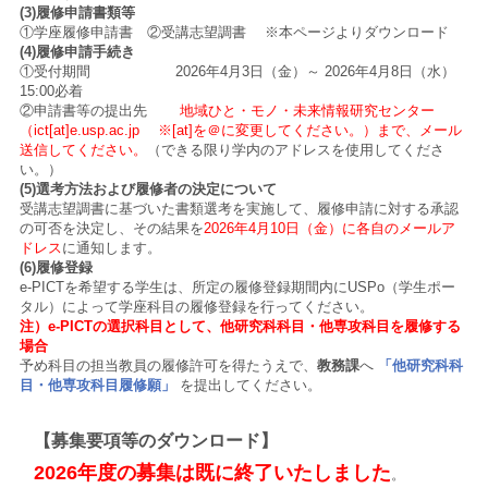
(3)履修申請書類等
①学座履修申請書 ②受講志望調書 ※本ページよりダウンロード
(4)履修申請手続き
①受付期間 2026年4月3日（金）～ 2026年4月8日（水）
15:00必着
②申請書等の提出先
地域ひと・モノ・未来情報研究センター
（ict[at]e.usp.ac.jp ※[at]を＠に変更してください。）まで、メール
送信してください。
（できる限り学内のアドレスを使用してくださ
い。）
(5)選考方法および履修者の決定について
受講志望調書に基づいた書類選考を実施して、履修申請に対する承認
の可否を決定し、その結果を
2026年4月10日（金）に各自のメールア
ドレス
に通知します。
(6)履修登録
e-PICTを希望する学生は、所定の履修登録期間内にUSPo（学生ポー
タル）によって学座科目の履修登録を行ってください。
注）e-PICTの選択科目として、他研究科科目・他専攻科目を履修する
場合
予め科目の担当教員の履修許可を得たうえで、
教務課
へ
「他研究科科
目・他専攻科目履修願」
を提出してください。
【募集要項等のダウンロード】
2026年度の募集は既に終了いたしました
。