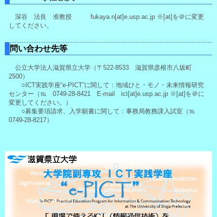
深谷 法良 准教授 fukaya.n[at]e.usp.ac.jp ※[at]を＠に変更
してください。
問い合わせ先等
公立大学法人滋賀県立大学（〒522-8533 滋賀県彦根市八坂町
2500）
○ICT実践学座“e-PICT”に関して：地域ひと・モノ・未来情報研究
センター（℡ 0749-28-8421 E-mail ict[at]e.usp.ac.jp ※[at]を＠に
変更してください。）
○募集要項請求、入学願書に関して：事務局教務課入試室（℡
0749-28-8217）